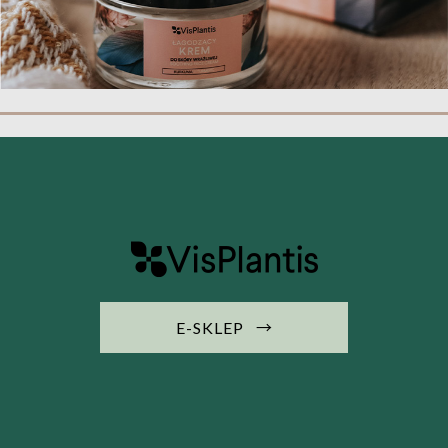
→
E-SKLEP