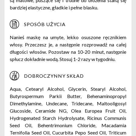
są matowe, puszące się i trudne do ułożenia staną się
bardziej elastyczne, gładkie i pełne blasku.
SPOSÓB UŻYCIA
Nanieś maskę na umyte, lekko osuszone ręcznikiem
włosy. Przeczesz je, a następnie rozprowadź na całej
długości włosów. Pozostaw na 10-20 minut, następnie
spłucz dokładnie wodą. Stosuj 1-2 razy w tygodniu.
DOBROCZYNNY SKŁAD
Aqua, Cetearyl Alcohol, Glycerin, Stearyl Alcohol,
Butyrospermum Parkii Butter, Behenaminopropyl
Dimethylamine, Undecane, Tridecane, Maltooligosyl
Glucoside, Ceramide NG, Olea Europea Fruit Oil,
Hydrogenated Starch Hydrolysate, Ricinus Communis
Seed Oil, Behentrimonium Chloride, Macadamia
Ternifolia Seed Oil, Cucurbita Pepo Seed Oil, Triticum