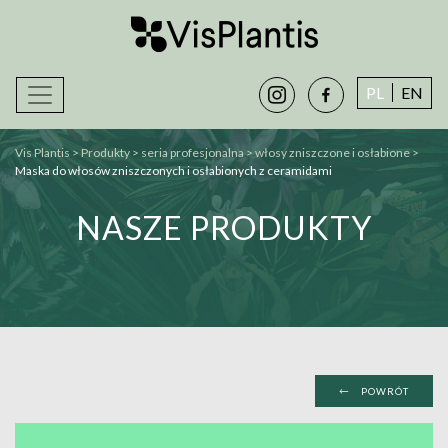
instagram
facebook-
PL
EN
alt
Vis Plantis
>
Produkty
>
seria profesjonalna
>
włosy zniszczone i osłabione
>
maska do włosów zniszczonych i osłabionych z ceramidami
NASZE PRODUKTY
←
POWRÓT