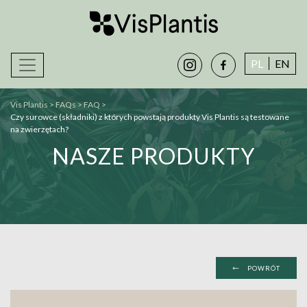
instagram
facebook-
PL
EN
alt
Vis Plantis
>
FAQs
>
FAQ
>
Czy surowce (składniki) z których powstają produkty Vis Plantis są testowane
na zwierzętach?
NASZE PRODUKTY
←
POWRÓT