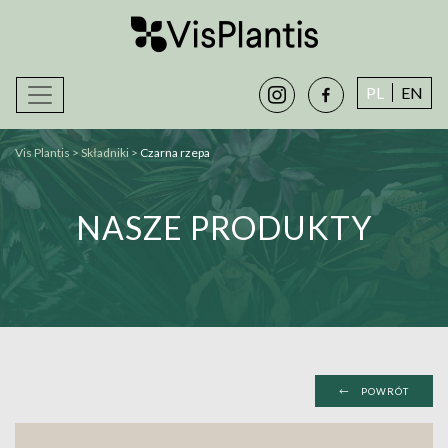
instagram
facebook-
PL
EN
alt
Vis Plantis
>
Składniki
>
Czarna rzepa
NASZE PRODUKTY
←
POWRÓT